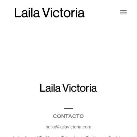
CONTACTO
hello@lailavictoria.com