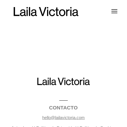
CONTACTO
hello@lailavictoria.com