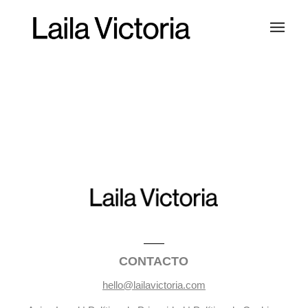
CONTACTO
hello@lailavictoria.com