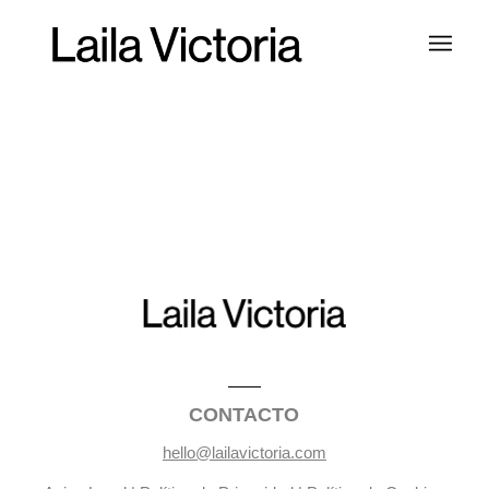
CONTACTO
hello@lailavictoria.com