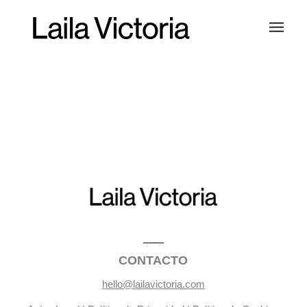
CONTACTO
hello@lailavictoria.com