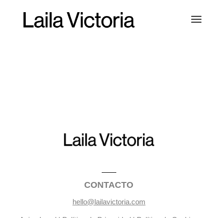
CONTACTO
hello@lailavictoria.com