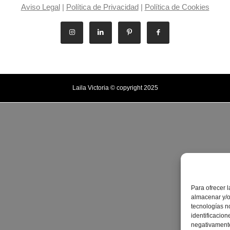
Aviso Legal
|
Política de Privacidad
|
Política de Cookies
Laila Victoria © copyright 2025
Para ofrecer 
almacenar y/o
tecnologías n
identificacion
negativamente 