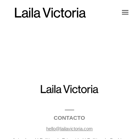
CONTACTO
hello@lailavictoria.com