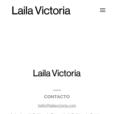
CONTACTO
hello@lailavictoria.com