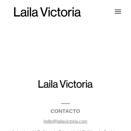
CONTACTO
hello@lailavictoria.com