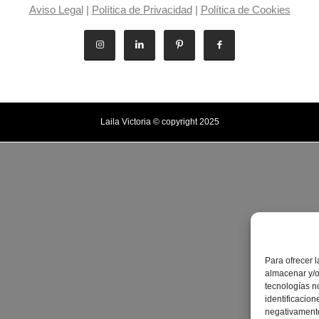
Aviso Legal
|
Política de Privacidad
|
Política de Cookies
Laila Victoria © copyright 2025
Para ofrecer 
almacenar y/o
tecnologías n
identificacion
negativamente 