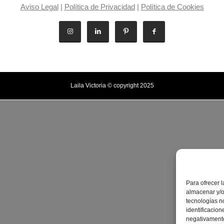
Aviso Legal
|
Política de Privacidad
|
Política de Cookies
Laila Victoria © copyright 2025
Para ofrecer 
almacenar y/o
tecnologías n
identificacion
negativamente 