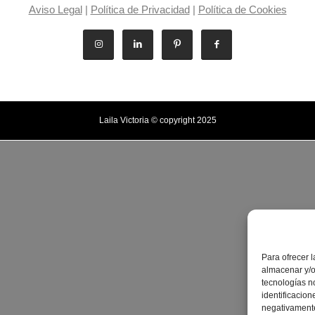
Aviso Legal
|
Política de Privacidad
|
Política de Cookies
Laila Victoria © copyright 2025
Para ofrecer 
almacenar y/o
tecnologías n
identificacion
negativamente 