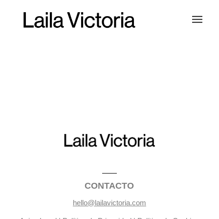
CONTACTO
hello@lailavictoria.com