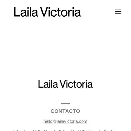
CONTACTO
hello@lailavictoria.com