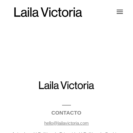
CONTACTO
hello@lailavictoria.com