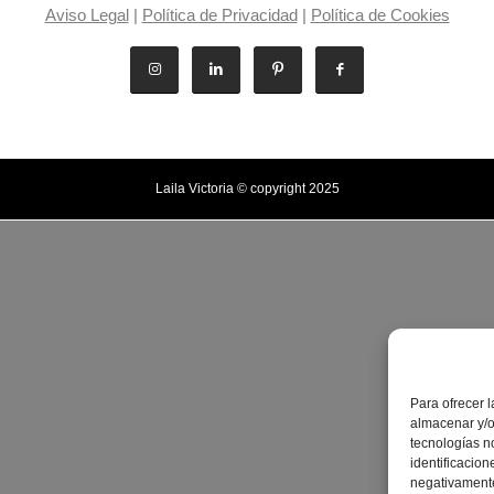
Aviso Legal
|
Política de Privacidad
|
Política de Cookies
Laila Victoria © copyright 2025
Para ofrecer 
almacenar y/o
tecnologías n
identificacion
negativamente 