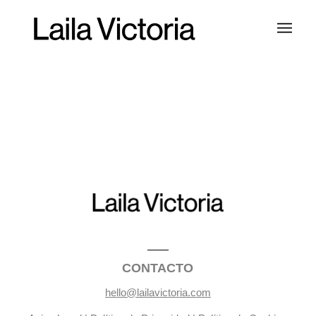
CONTACTO
hello@lailavictoria.com