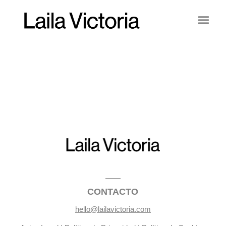
CONTACTO
hello@lailavictoria.com