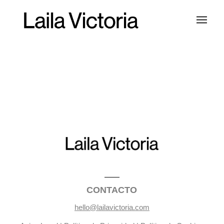
CONTACTO
hello@lailavictoria.com