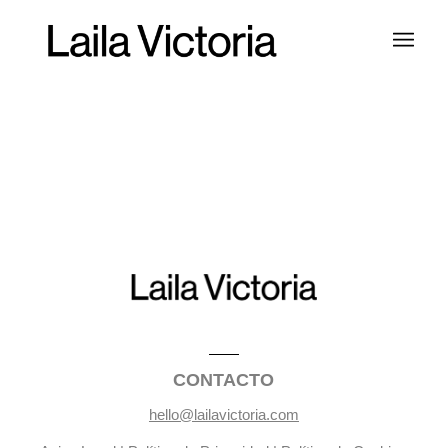
CONTACTO
hello@lailavictoria.com