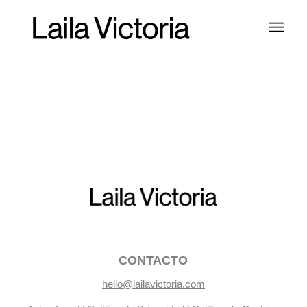
CONTACTO
hello@lailavictoria.com