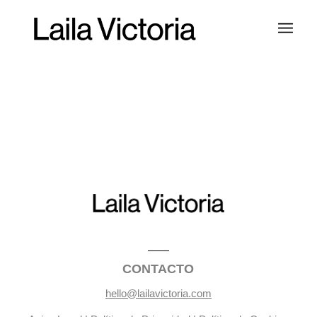
CONTACTO
hello@lailavictoria.com