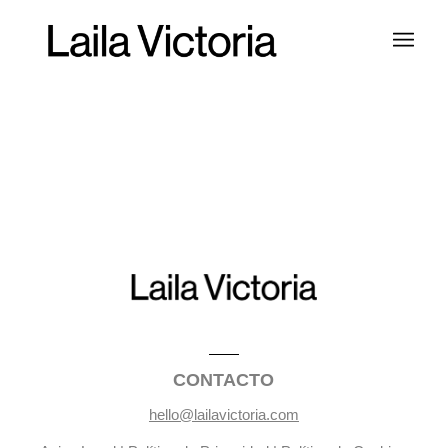
CONTACTO
hello@lailavictoria.com