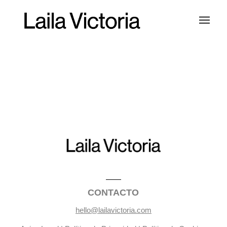
CONTACTO
hello@lailavictoria.com