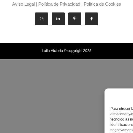
Aviso Legal
|
Política de Privacidad
|
Política de Cookies
Laila Victoria © copyright 2025
Para ofrecer 
almacenar y/o
tecnologías n
identificacion
negativamente 