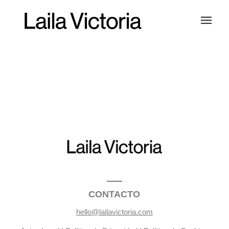
CONTACTO
hello@lailavictoria.com